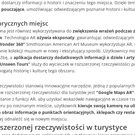
a dostarczy informacji o historii i znaczeniu tego miejsca. Dzięki t
i pouczające
, umożliwiając odwiedzającym poznanie historii i kult
orycznych miejsc
ona jest również wykorzystywana do
zwiększenia wrażeń podczas z
w
. Technologia AR
ożywia eksponaty
, gwarantując odwiedzającym 
Wonder 360”
Smithsonian American Art Museum wykorzystuje AR, 
ie kolekcji muzeum w nowy i ekscytujący sposób. Użytkownicy mo
eźbę, a
aplikacja dostarczy dodatkowych informacji o dziele i artyś
Unseen Tours”
służy do wycieczek w rozszerzonej rzeczywistości po
ogatą historię i kulturę tego obszaru.
czywistości stanowią innowacyjne narzędzie. Jedną z popularnych 
 rozszerzonej rzeczywistości dla turystów jest
"Google Maps AR"
tanie z funkcji AR, aby uzyskać wskazówki nawigacyjne w czasie r
eru po nieznanym mieście, użytkownik
kieruje swoją kamerę na uli
 obraz informacje o punktach orientacyjnych, sklepach czy resta
ej odnaleźć się w nowym miejscu.
zszerzonej rzeczywistości w turystyce