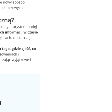
ie nowy sposób
ku kluczowych
czną?
 pomaga turystom
lepiej
ch informacji w czasie
jscach, dostarczając
ego, gdzie zjeść, co
sowaniach i
rczając wyjątkowe i
!