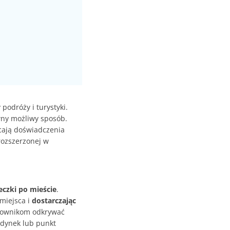
podróży i turystyki.
wny możliwy sposób.
cają doświadczenia
rozszerzonej w
eczki po mieście
.
miejsca i
dostarczając
kownikom odkrywać
udynek lub punkt