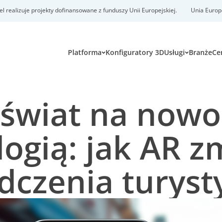
realizuje projekty dofinansowane z funduszy Unii Europejskiej.
Unia Europ
Platforma
Konfiguratory 3D
Usługi
Branże
Ce
 świat na nowo
ogią: jak AR z
dczenia turyst