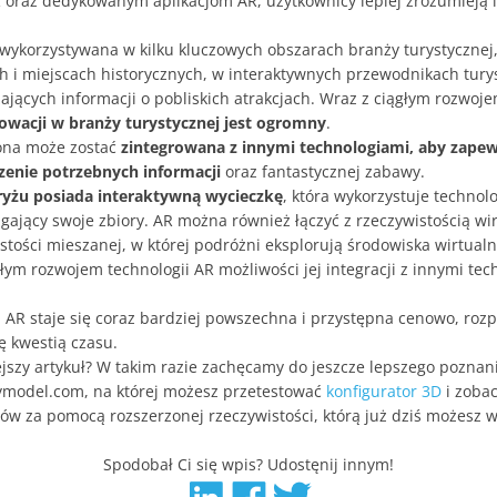
 oraz dedykowanym aplikacjom AR, użytkownicy lepiej zrozumieją i
 wykorzystywana w kilku kluczowych obszarach branży turystycznej
 i miejscach historycznych, w interaktywnych przewodnikach tury
zających informacji o pobliskich atrakcjach. Wraz z ciągłym rozwoje
nowacji w branży turystycznej jest ogromny
.
ona może zostać
zintegrowana z innymi technologiami, aby zape
czenie potrzebnych informacji
oraz fantastycznej zabawy.
yżu posiada interaktywną wycieczkę
, która wykorzystuje technol
gający swoje zbiory. AR można również łączyć z rzeczywistością wir
tości mieszanej, w której podróżni eksplorują środowiska wirtual
głym rozwojem technologii AR możliwości jej integracji z innymi tec
 AR staje się coraz bardziej powszechna i przystępna cenowo, roz
ę kwestią czasu.
ejszy artykuł? W takim razie zachęcamy do jeszcze lepszego poznani
model.com, na której możesz przetestować
konfigurator 3D
i zoba
ów za pomocą rozszerzonej rzeczywistości, którą już dziś możesz
Spodobał Ci się wpis? Udostęnij innym!