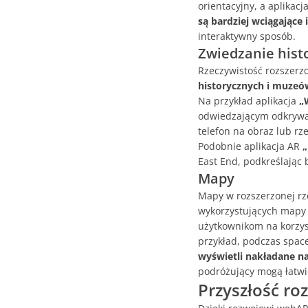
orientacyjny, a aplikacj
są bardziej wciągające 
interaktywny sposób.
Zwiedzanie hist
Rzeczywistość rozszerz
historycznych i muzeó
Na przykład aplikacja
„
odwiedzającym odkrywan
telefon na obraz lub rz
Podobnie aplikacja AR
„
East End, podkreślając b
Mapy
Mapy w rozszerzonej rze
wykorzystujących mapy w
użytkownikom na korzys
przykład, podczas spac
wyświetli nakładane na
podróżujący mogą łatwi
Przyszłość ro