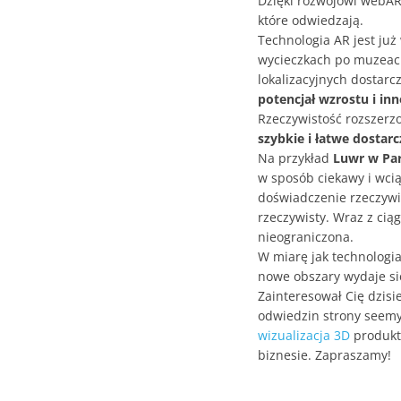
Dzięki rozwojowi webAR
które odwiedzają.
Technologia AR jest już
wycieczkach po muzeach
lokalizacyjnych dostarc
potencjał wzrostu i in
Rzeczywistość rozszerz
szybkie i łatwe dostar
Na przykład
Luwr w Par
w sposób ciekawy i wcią
doświadczenie rzeczywis
rzeczywisty. Wraz z cią
nieograniczona.
W miarę jak technologia
nowe obszary wydaje si
Zainteresował Cię dzisi
odwiedzin strony seemy
wizualizacja 3D
produkt
biznesie. Zapraszamy!