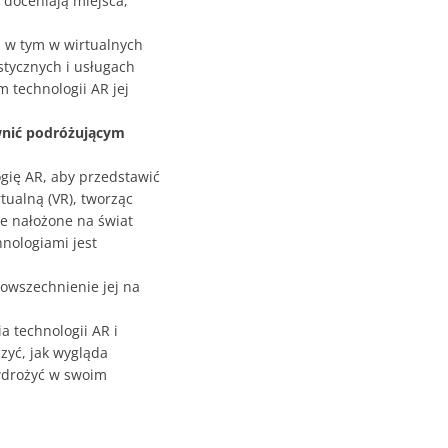
 doceniają miejsca,
, w tym w wirtualnych
stycznych i usługach
m technologii AR jej
wnić podróżującym
ogię AR, aby przedstawić
tualną (VR), tworząc
ne nałożone na świat
hnologiami jest
powszechnienie jej na
a technologii AR i
czyć, jak wygląda
 wdrożyć w swoim