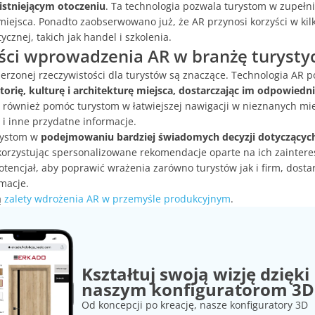
istniejącym otoczeniu
. Ta technologia pozwala turystom w zupełn
ejsca. Ponadto zaobserwowano już, że AR przynosi korzyści w kil
cznej, takich jak handel i szkolenia.
yści wprowadzenia AR w branżę turysty
zerzonej rzeczywistości dla turystów są znaczące. Technologia AR
torię, kulturę i architekturę miejsca, dostarczając im odpowiedni
 również pomóc turystom w łatwiejszej nawigacji w nieznanych mie
i inne przydatne informacje.
rystom w
podejmowaniu bardziej świadomych decyzji dotyczących t
korzystując spersonalizowane rekomendacje oparte na ich zaintere
tencjał, aby poprawić wrażenia zarówno turystów jak i firm, dosta
macje.
ą
zalety wdrożenia AR w przemyśle produkcyjnym
.
Kształtuj swoją wizję dzięki
naszym konfiguratorom 3D
Od koncepcji po kreację, nasze konfiguratory 3D