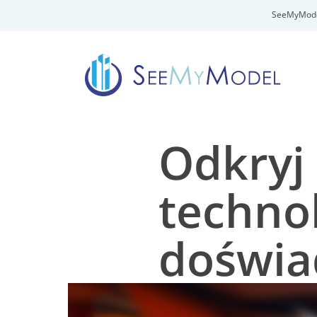
SeeMyModel 
Odkryj
technol
doświa