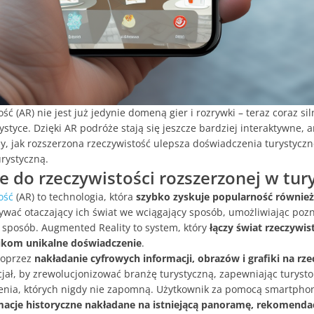
ć (AR) nie jest już jedynie domeną gier i rozrywki – teraz coraz si
styce. Dzięki AR podróże stają się jeszcze bardziej interaktywne, 
 jak rozszerzona rzeczywistość ulepsza doświadczenia turystyczne
rystyczną.
do rzeczywistości rozszerzonej w tur
ość
(AR) to technologia, która
szybko zyskuje popularność również
wać otaczający ich świat we wciągający sposób, umożliwiając po
 sposób. Augmented Reality to system, który
łączy świat rzeczywis
ikom unikalne doświadczenie
.
poprzez
nakładanie cyfrowych informacji, obrazów i grafiki na rze
cjał, by zrewolucjonizować branżę turystyczną, zapewniając turyst
nia, których nigdy nie zapomną. Użytkownik za pomocą smartphon
acje historyczne nakładane na istniejącą panoramę, rekomendacj