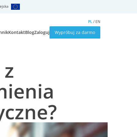
ejska
PL
/
EN
nnik
Kontakt
Blog
Zaloguj
Wypróbuj za darmo
 z
mienia
yczne?