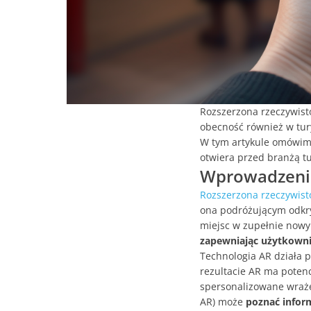
Rozszerzona rzeczywistoś
obecność również w tury
W tym artykule omówimy,
otwiera przed branżą tu
Wprowadzenie 
Rozszerzona rzeczywist
ona podróżującym odkry
miejsc w zupełnie nowy
zapewniając użytkown
Technologia AR działa 
rezultacie AR ma poten
spersonalizowane wraże
AR) może
poznać inform