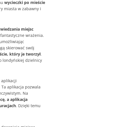
emu
wycieczki po mieście
ury miasta w zabawny i
wiedzania miejsc
fantastyczne wrażenia.
umożliwiając
gą skierować swój
cie, który je tworzył
.
 londyńskiej dzielnicy
aplikacji
. Ta aplikacja pozwala
zeczywistym. Na
cę, a aplikacja
uracjach
. Dzięki temu