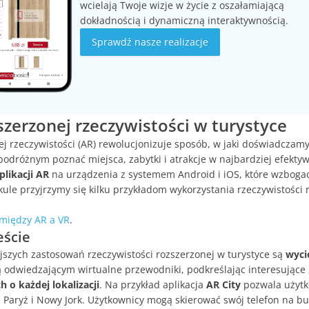
wcielają Twoje wizje w życie z oszałamiającą
dokładnością i dynamiczną interaktywnością.
Sprawdź nasze realizacje
szerzonej rzeczywistości w turystyce
j rzeczywistości (AR) rewolucjonizuje sposób, w jaki doświadczamy 
podróżnym poznać miejsca, zabytki i atrakcje w najbardziej efekty
plikacji AR
na urządzenia z systemem Android i iOS, które wzboga
kule przyjrzymy się kilku przykładom wykorzystania rzeczywistości 
 między AR a VR
.
eście
jszych zastosowań rzeczywistości rozszerzonej w turystyce są
wyci
 odwiedzającym wirtualne przewodniki, podkreślając interesujące 
h o każdej lokalizacji
. Na przykład aplikacja
AR City
pozwala użyt
, Paryż i Nowy Jork. Użytkownicy mogą skierować swój telefon na b