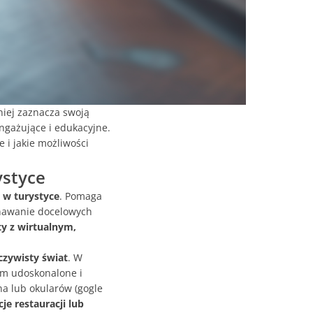
lniej zaznacza swoją
angażujące i edukacyjne.
 i jakie możliwości
ystyce
 w turystyce
. Pomaga
znawanie docelowych
ty z wirtualnym,
czywisty świat
. W
om udoskonalone i
a lub okularów (gogle
e restauracji lub