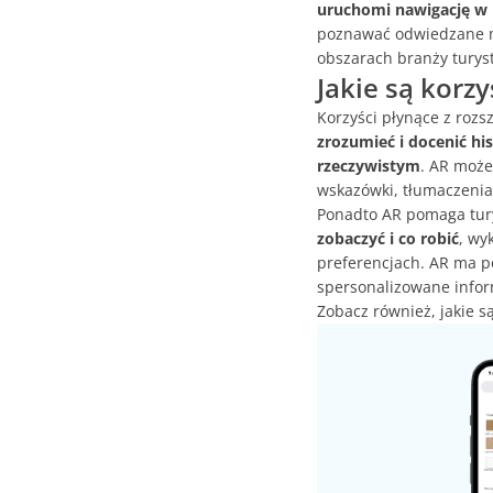
uruchomi nawigację w 
poznawać odwiedzane mi
obszarach branży turysty
Jakie są korz
Korzyści płynące z rozs
zrozumieć i docenić his
rzeczywistym
. AR może
wskazówki, tłumaczenia 
Ponadto AR pomaga tu
zobaczyć i co robić
, wy
preferencjach. AR ma po
spersonalizowane infor
Zobacz również, jakie s