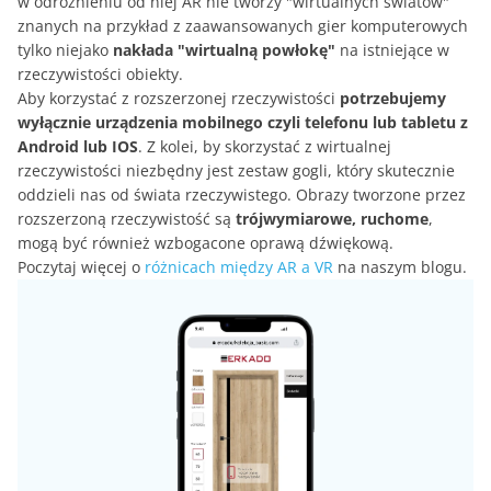
w odróżnieniu od niej AR nie tworzy "wirtualnych światów"
znanych na przykład z zaawansowanych gier komputerowych
tylko niejako
nakłada "wirtualną powłokę"
na istniejące w
rzeczywistości obiekty.
Aby korzystać z rozszerzonej rzeczywistości
potrzebujemy
wyłącznie urządzenia mobilnego czyli telefonu lub tabletu z
Android lub IOS
. Z kolei, by skorzystać z wirtualnej
rzeczywistości niezbędny jest zestaw gogli, który skutecznie
oddzieli nas od świata rzeczywistego. Obrazy tworzone przez
rozszerzoną rzeczywistość są
trójwymiarowe, ruchome
,
mogą być również wzbogacone oprawą dźwiękową.
Poczytaj więcej o
różnicach między AR a VR
na naszym blogu.