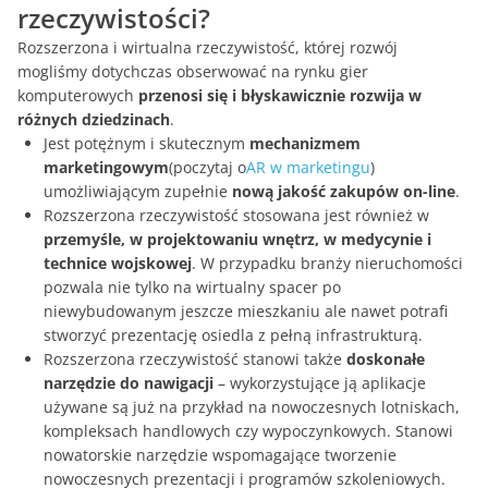
rzeczywistości?
Rozszerzona i wirtualna rzeczywistość, której rozwój
mogliśmy dotychczas obserwować na rynku gier
komputerowych
przenosi się i błyskawicznie rozwija w
różnych dziedzinach
.
Jest potężnym i skutecznym
mechanizmem
marketingowym
(poczytaj o
AR w marketingu
)
umożliwiającym zupełnie
nową jakość zakupów on-line
.
Rozszerzona rzeczywistość stosowana jest również w
przemyśle, w projektowaniu wnętrz, w medycynie i
technice wojskowej
. W przypadku branży nieruchomości
pozwala nie tylko na wirtualny spacer po
niewybudowanym jeszcze mieszkaniu ale nawet potrafi
stworzyć prezentację osiedla z pełną infrastrukturą.
Rozszerzona rzeczywistość stanowi także
doskonałe
narzędzie do nawigacji
– wykorzystujące ją aplikacje
używane są już na przykład na nowoczesnych lotniskach,
kompleksach handlowych czy wypoczynkowych. Stanowi
nowatorskie narzędzie wspomagające tworzenie
nowoczesnych prezentacji i programów szkoleniowych.