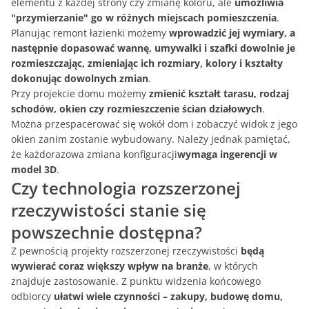
elementu z każdej strony czy zmianę koloru, ale
umożliwia
"przymierzanie" go w różnych miejscach pomieszczenia
.
Planując remont łazienki możemy
wprowadzić jej wymiary, a
następnie dopasować wannę, umywalki i szafki dowolnie je
rozmieszczając, zmieniając ich rozmiary, kolory i kształty
dokonując dowolnych zmian
.
Przy projekcie domu możemy
zmienić kształt tarasu, rodzaj
schodów, okien czy rozmieszczenie ścian działowych
.
Można przespacerować się wokół dom i zobaczyć widok z jego
okien zanim zostanie wybudowany. Należy jednak pamiętać,
że każdorazowa zmiana konfiguracji
wymaga ingerencji w
model 3D
.
Czy technologia rozszerzonej
rzeczywistości stanie się
powszechnie dostępna?
Z pewnością projekty rozszerzonej rzeczywistości
będą
wywierać coraz większy wpływ na branże
, w których
znajduje zastosowanie. Z punktu widzenia końcowego
odbiorcy
ułatwi wiele czynności – zakupy, budowę domu,